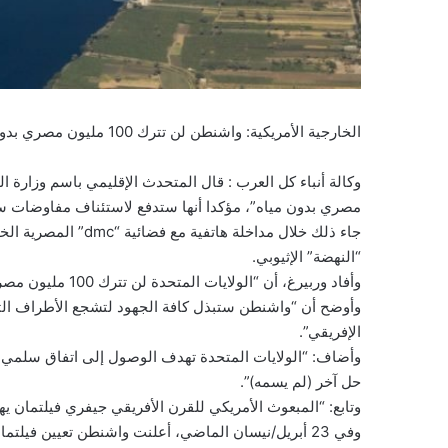
الخارجية الأمريكية: واشنطن لن تترك 100 مليون مصري بدون مياه
مصري بدون مياه”، مؤكدا أنها ستدفع لاستئناف مفاوضات سد
جاء ذلك خلال مداخلة 
“النهضة” الإثيوبي.
وأفاد وربيرغ، أن “الولايات المتحدة لن تترك 100 مليون مصري بدون مياه”.
وأوضح أن “واشنطن ستبذل كافة الجهود لتشجع الأطراف الثل
الإفريقي”.
وأضاف: “الولايات المتحدة تهدف الوصول إلى اتفاق سلمي 
حل آخر (لم يسمه)”.
وتابع: “المبعوث الأمريكي للقرن الأفريقي جيفري فيلتمان ي
وفي 23 أبريل/نيسان الماضي، أعلنت واشنطن تعيين فيل