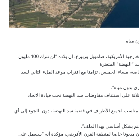
وكالة أنباء كل العرب : قال المتحدث الإقليمي باسم وزارة الخارجية الأمريكية، صامويل وربيرغ، إن بلاده “لن تترك 100 مليون
 “النهضة” المتعثرة.
هاتفية مع فضائية “dmc” المصرية الخاصة، مساء الخميس، تزامنا مع اقتراب موعد الملء الثاني لسد
اثة على استئناف مفاوضات سد النهضة تحت قيادة الاتحاد
مناسب لجميع الأطراف في قضية سد النهضة، دون اللجوء إلى أي
هتم بشكل أساسي بهذا الملف”.
تمان مبعوثا خاصا لمنطقة القرن الأفريقي، مؤكدة أنه “سيعمل على