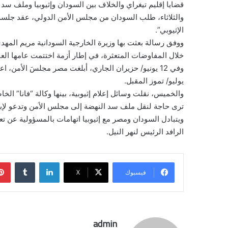
قضايا إقليم تيغراي والخلاف بين السودان وإثيوبيا وملف سد 
والثلاثاء، طلب السودان من مجلس الأمن الدولي، عقد جل
الإثيوبي”.
ووفق رسالة بعثت بها وزيرة الخارجية السودانية مريم المهد
خلال المفاوضات المتعثرة، في إطار أزمة اختتمت عامها العا
وفي 12 يونيو/ حزيران الجاري، أبلغت مصر مجلسَ الأمن،
يوليو/ تموز المقبل.
والخميس، نقلت وسائل إعلام إثيوبية، بينها وكالة “فانا” الخا
ترى حاجة لنقل ملف سد النهضة إلى مجلس الأمن وتدعو لإبقاء 
ويتبادل السودان ومصر مع إثيوبيا اتهامات بالمسؤولية عن تع
الرافد الرئيس لنهر النيل.
لينكدإن
فيسبوك
‫X
admin