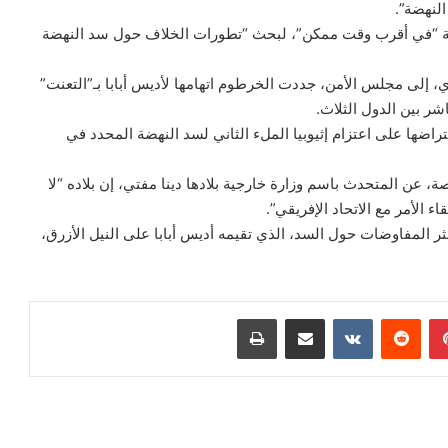
النهضة”.
سة “في أقرب وقت ممكن”، لبحث “تطورات الخلاف حول سد النهضة
ي، إلى مجلس الأمن، جددت الخرطوم اتهامها لأديس أبابا بـ”التعنت”
شر بين الدول الثلاث.
 اعتراضها على اعتزام إثيوبيا الملء الثاني لسد النهضة المحدد في
صة، عن المتحدث باسم وزارة خارجية بلادها دينا مفتي، إن بلاده “لا
الأمر مع الاتحاد الإفريقي”.
ثر المفاوضات حول السد، الذي تقيمه أديس أبابا على النيل الأزرق،
بينتيريست
مشاركة عبر البريد
طباعة