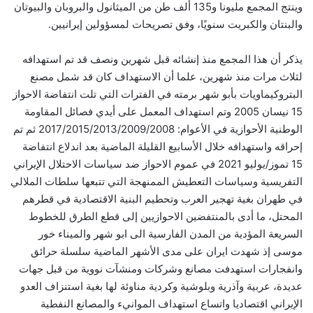
وينتج المجمع مليونا و135 ألف طن من الميثانول والبروبان والبيوتان
والبنتان والكبريت سنويًا، وفق تصريحات لمسؤولين إيرانيين.
يذكر أن هذا المجمع منذ إنشائه قبل شهرين ونصف قد تم استهدافه
لثلاث مرات منذ شهرين، علما أن الاستهداف كان قد شمل مصنع
البتروكيماويات بأبو شهر برمته في الفترات التي تلت انتفاضة الاحواز
15 نيسان 2005 وتم استهداف المعمل على أيدي فصائل المقاومة
الوطنية الأحوازية في الأعوام: 2017/2015/2013/2009/2008 ثم تم
إحراقه واستهدافه خلال الأسابيع القليلة الماضية بعد اندلاع انتفاضة
15 تموز/يوليو 2021 في عموم الاحواز ضد سياسات الاحتلال الإيراني
التفريسية وسياسات التعطيش الممنهجة التي تتبعها سلطات الملالي
في طهران بغية تهجير العرب وتحطيم البنية الاقتصادية في قطرهم
المحتل، ما أدى بالمنتفضين الاحوازيين إلى قطع الطرق للخطوط
السريعة المؤدية من المدن الفارسية الى ابو شهر والميناء خور
موسى إذ شهدت ايران على مدى الأشهر الماضية سلسلة حرائق
وانفجارات استهدفت مصانع وشركات ومنشآت نووية من قبل جهات
عديدة، عربية وآذرية وبلوشية وكردية مناوئة لها بغية استنزاف العدو
الإيراني اقتصاديا واتساع استهداف الموانيء والمصانع النفطية