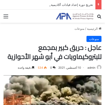
تخريج دورة إعداد قيادات أكاديمية لمناهضة الاحتلال والفصل العنصري
بحث عن
الق
الرئيسية
/
منوعات
منوعات
عاجل : حريق كبير بمجمع
للبتروكيماويات في أبو شهر الأحوازية
admin
10 أغسطس، 2021
0
534
دقيقة واحدة