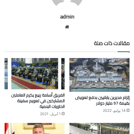
admin
موقع
الويب
مقالات ذات صلة
الفريق أسامة ربيع يكرم العاملين
إلزام مديرين يابانيين بدفع تعويض
المشاركين في تعويم سفينة
بقيمة 97 مليار دولار
الحاويات البنمية
14 يوليو، 2022
1 أبريل، 2021