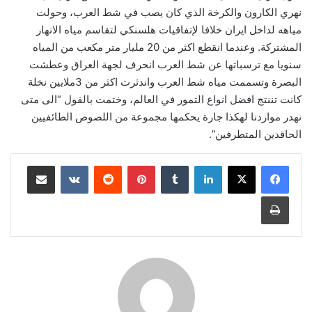
نهري الكارون والكرخة الذي كان يصب في شط العرب، وحولت
مياهه لداخل ايران خلافا لإتفاقيات هلسنكي لتقاسم مياه الانهار
المشتركة. وعندما انقطع اكثر من 20 مليار متر مكعب من المياه
سنويا مع ترسباتها عن شط العرب انحرف لجهة العراق وعطشت
البصرة وتسممت مياه شط العرب واندثرت اكثر من 3ملايين نخلة
كانت تننتج افضل انواع التمور في العالم، وختمت بالقول “الى متى
نهدر مواردنا لهكذا جارة يحكمها مجموعة من اللصوص الطائفيين
الحاقدين المتطرفين”.
لينكدإن
بينتيريست
مشاركة عبر البريد
طباعة