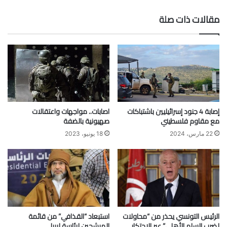
الويب
مقالات ذات صلة
إصابة 4 جنود إسرائيليين باشتباكات
اصابات.. مواجهات واعتقالات
مع مقاوم فلسطيني
صهيونية بالضفة
22 مارس، 2024
18 يونيو، 2023
الرئيس التونسي يحذر من “محاولات
استبعاد “القذافي” من قائمة
لضرب السلم الأهلي” عبر الاحتكار
المرشحين لرئاسة ليبيا