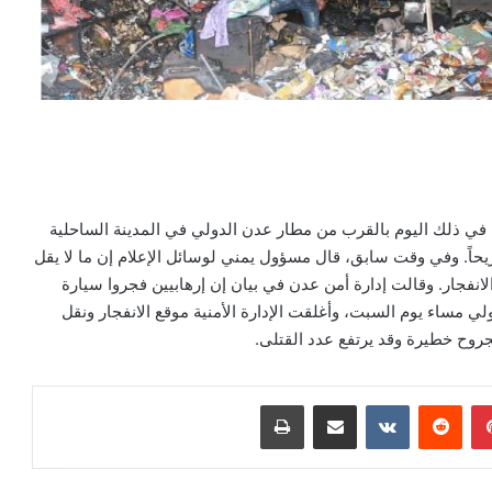
 في ذلك اليوم بالقرب من مطار عدن الدولي في المدينة الساحلية
 البلاد، فيما أسفر عن سقوط 5 قتلى وأكثر من 25 جريحاً. وفي وقت سابق، قال مسؤول يمني لوسائل الإعلام إن ما لا يقل
 الانفجار. وقالت إدارة أمن عدن في بيان إن إرهابيين فجروا سيارة
مساء يوم السبت، وأغلقت الإدارة الأمنية موقع الانفجار ونقل
روح خطيرة وقد يرتفع عدد القتلى.
بينتيريست
مشاركة عبر البريد
طباعة