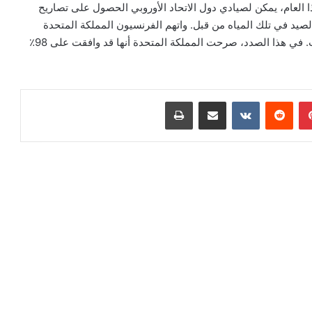
كست” البريطانية، اعتبارًا من 1 يناير من هذا العام، يمكن لصيادي دول الاتحاد الأوروبي الحصول على تصاريح
الصيد في تلك المياه من قبل. واتهم الفرنسيون المملكة المتحدة
بإجراء مراجعة صارمة، مما أدى إلى رفض الكثير من الطلبات. في هذا الصدد، صرحت المملكة المتحدة أنها قد وافقت على 98٪
بينتيريست
مشاركة عبر البريد
طباعة