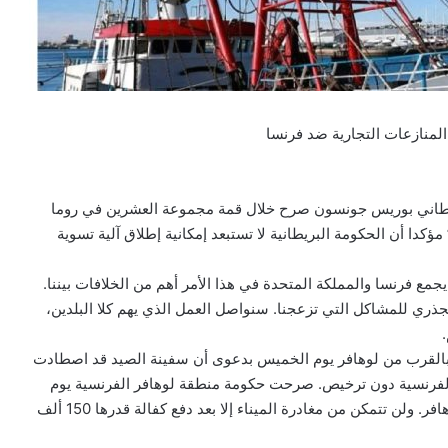
 المنازعات التجارية ضد فرنسا
ريطاني بوريس جونسون صرح خلال قمة مجموعة العشرين في روما
كدا أن الحكومة البريطانية لا تستبعد إمكانية إطلاق آلية تسوية
مع فرنسا والمملكة المتحدة في هذا الأمر أهم من الخلافات بيننا.
ري للمشاكل التي تزعجنا. سنواصل العمل الذي يهم كلا البلدين،
 بالقرب من لوهافر يوم الخميس بدعوى أن سفينة الصيد قد اصطادت
 الفرنسية دون ترخيص. صرحت حكومة منطقة لوهافر الفرنسية يوم
السبت أن السفينة البريطانية المحتجزة ماتزال في ميناء لوهافر. ولن تتمكن من مغادرة الميناء إلا بعد دفع كفالة قدرها 150 ألف