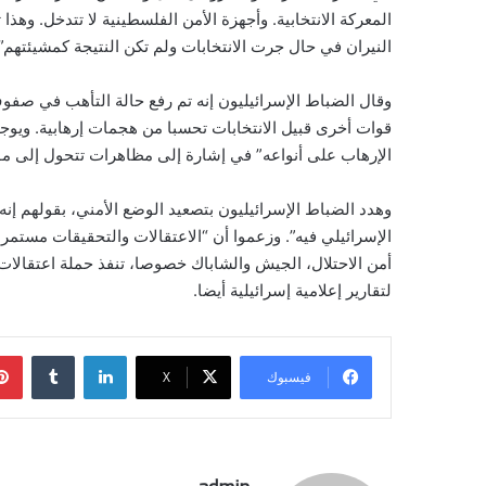
المعركة الانتخابية. وأجهزة الأمن الفلسطينية لا تتدخل. وهذ
النيران في حال جرت الانتخابات ولم تكن النتيجة كمشيئتهم”.
وقال الضباط الإسرائيليون إنه تم رفع حالة التأهب في صفوف
قوات أخرى قبيل الانتخابات تحسبا من هجمات إرهابية. ويو
الإرهاب على أنواعه” في إشارة إلى مظاهرات تتحول إلى م
وهدد الضباط الإسرائيليون بتصعيد الوضع الأمني، بقولهم إ
الإسرائيلي فيه”. وزعموا أن “الاعتقالات والتحقيقات مستمر
أمن الاحتلال، الجيش والشاباك خصوصا، تنفذ حملة اعتقال
لتقارير إعلامية إسرائيلية أيضا.
لينكدإن
فيسبوك
‫X