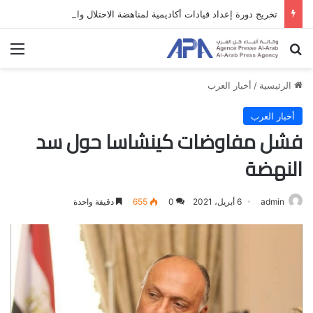
تخريج دورة إعداد قيادات أكاديمية لمناهضة الاحتلال والفصل العنصري
بحث عن
الق
الرئيسية
/
أخبار العرب
أخبار العرب
فشل مفاوضات كينشاسا حول سد
النهضة
admin
6 أبريل، 2021
0
655
دقيقة واحدة