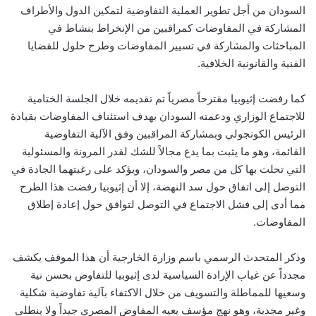
السودان من أجل تطوير العملية التفاوضية لتمكين الدول والأطراف
المشاركة في المفاوضات كمراقبين من الإنخراط بنشاط في
المباحثات والمشاركة في تسيير المفاوضات وطرح حلول للقضايا
الفنية والقانونية الخلافية.
كما رفضت إثيوبيا مقترحاً مصرياً تم تقديمه خلال الجلسة الختامية
للاجتماع الوزاري ودعمته السودان بهدف استئناف المفاوضات بقيادة
الرئيس الكونجولي وبمشاركة المراقبين وفق الآلية التفاوضية
القائمة، وهو ما يثبت بما يدع مجالاً للشك لقدر المرونة والمسئولية
التي تحلت بها كل من مصر والسودان، ويؤكد على رغبتهما الجادة في
التوصل إلى اتفاق حول سد النهضة، إلا أن إثيوبيا رفضت هذا الطرح
مما أدى إلى فشل الاجتماع في التوصل لتوافق حول إعادة إطلاق
المفاوضات.
وذكر المتحدث الرسمي باسم وزارة الخارجية أن هذا الموقف يكشف
مجدداً عن غياب الإرادة السياسية لدى إثيوبيا للتفاوض بحسن نية
وسعيها للمماطلة والتسويف من خلال الاكتفاء بآلية تفاوضية شكلية
وغير مجدية، وهو نهج مؤسف يعيه المفاوض المصري جيداً ولا ينطلي