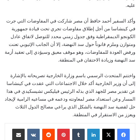
عليه.
وأكد السفير أحمد حافظ أن مصر شاركت في المفاوضات التي جرت
في كينشاسا من أجل إطلاق مفاوضات تجري تحت قيادة جمهورية
الكونجو الديمقراطية وفق جدول زمني محدد للتوصل لاتفاق عادل
ومتوازن وملزم قانوناً حول سد النهضة، إلا أن الجانب الإثيوبي تعنت
ورفض العودة للمفاوضات، وهو موقف معيق وسيؤدي إلى تعقيد أزمة
سد النهضة وزيادة الاحتقان في المنطقة.
واختتم المتحدث الرسمي باسم وزارة الخارجية تصريحاته بالإشارة
إلى أن وزير الخارجية أكد خلال الاجتماعات التي عقدت في كينشاسا
عن تقدير مصر للجهد الذي بذله الرئيس فيليكس تشيسكيدي في هذا
المسار وعن استعداد مصر لمعاونته ودعمه في مساعيه الرامية لإيجاد
حل لقضية سد النهضة بالشكل الذي يراعي مصالح الدول الثلاث
ويعزز من الاستقرار في المنطقة.
لينكدإن
بينتيريست
مشاركة عبر البريد