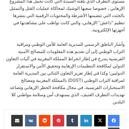
مستوى التطرف الذي بلغته السيدة التي كانت تحمل هذا المشروع
الإرهابي ، خصوصا سعيها الوشيك لمحاكاة عمليات القتل والتمثيل
بالجثث التي تتضمنها الأشرطة والمحتويات الرقمية التي ينشرها
تنظيم “داعش” الإرهابي، والتي كانت تواظب على مشاهدتها في
أجهزتها الإلكترونية.
وأشار الناطق الرسمي للمديرية العامة للأمن الوطني ومراقبة
التراب الوطني إلى أن تقديم هذه المعلومات للمصالح الأمنية
الفرنسية يندرج في إطار انخراط المملكة المغربية في آليات التعاون
الدولي لمكافحة التنظيمات الإرهابية وتحقيق الأمن والاستقرار
الدوليين؛ وكذا في إطار تعزيز التعاون الثنائي بين المديرية العامة
لمراقبة التراب الوطني (DGST) بالمملكة المغربية ومصالح
الاستخبارات الفرنسية، في مجال مكافحة الخطر الإرهابي وتصاعد
تهديدات التطرف العنيف، الذي يستهدف أمن وسلامة مواطني كلا
البلدين
لينكدإن
بينتيريست
مشاركة عبر البريد
طباعة