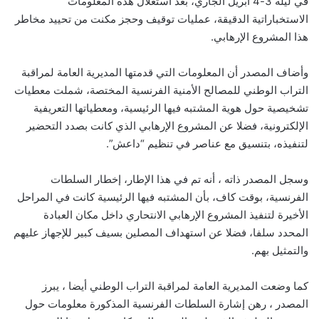
في ليلة 3-4 أبريل الجاري، بعد استغلال هذه المعلومات
الاستخباراتية الدقيقة، عمليات توقيف وحجز مكنت من تحييد مخاطر
هذا المشروع الإرهابي.
وأضاف المصدر أن المعلومات التي قدمتها المديرية العامة لمراقبة
التراب الوطني للمصالح الأمنية الفرنسية المختصة، شملت معطيات
تشخيصية حول هوية المشتبه فيها الرئيسية، ومعطياتها التعريفية
الإلكترونية، فضلا عن المشروع الإرهابي الذي كانت بصدد التحضير
لتنفيذه، بتنسيق مع عناصر في تنظيم “داعش”.
وسجل المصدر ذاته ، أنه تم في هذا الإطار، إخطار السلطات
الفرنسية، بوقت كاف، بأن المشتبه فيها الرئيسية كانت في المراحل
الأخيرة لتنفيذ المشروع الإرهابي الانتحاري داخل مكان العبادة
المحدد سلفا، فضلا عن استهداف المصلين بسيف كبير للإجهاز عليهم
والتمثيل بهم.
كما وضعت المديرية العامة لمراقبة التراب الوطني أيضا ، يبرز
المصدر ، رهن إشارة السلطات الفرنسية المذكورة معلومات حول