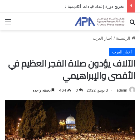
تخريج دورة إعداد قيادات أكاديمية لمناهضة الاحتلال والفصل العنصري
بحث عن
الق
الرئيسية
/
أخبار العرب
أخبار العرب
الآلاف يؤدون صلاة الفجر العظيم في
الأقصى والإبراهيمي
admin
3 يونيو، 2022
0
464
دقيقة واحدة