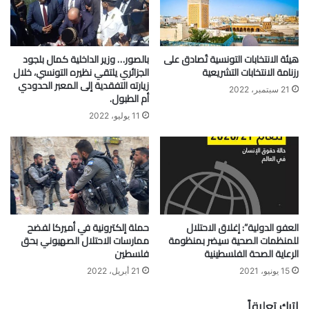
هيئة الانتخابات التونسية تُصادق على
بالصور… وزير الداخلية كمال بلجود
رزنامة الانتخابات التشريعية
الجزائري يلتقي نظيره التونسي، خلال
زيارته التفقدية إلى المعبر الحدودي
21 سبتمبر، 2022
أم الطبول.
11 يوليو، 2022
العفو الدولية”: إغلاق الاحتلال
حملة إلكترونية في أميركا لفضح
للمنظمات الصحية سيضر بمنظومة
ممارسات الاحتلال الصهيوني بحق
الرعاية الصحة الفلسطينية
فلسطين
15 يونيو، 2021
21 أبريل، 2022
اترك تعليقاً