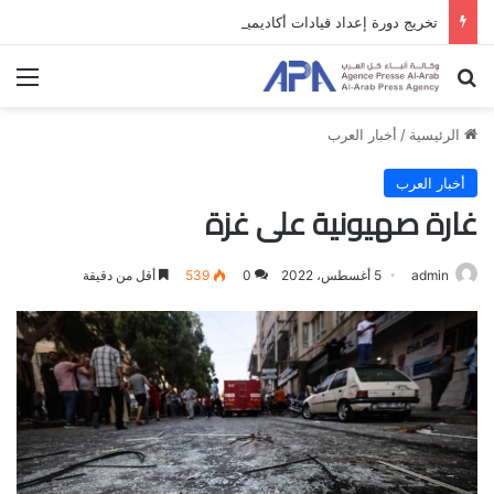
تخريج دورة إعداد قيادات أكاديمية لمناهضة الاحتلال والفصل العنصري
بحث عن
الق
الرئيسية
/
أخبار العرب
أخبار العرب
غارة صهيونية على غزة
admin
5 أغسطس، 2022
0
539
أقل من دقيقة