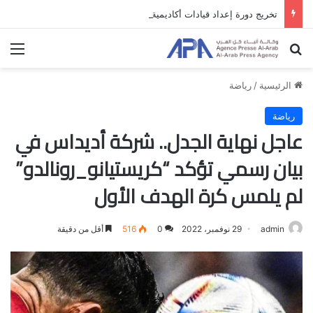
تخريج دورة إعداد قيادات أكاديمية لمناهضة الاحتلال والفصل العنصري
بحث عن
الق
الرئيسية
/
رياضة
رياضة
عاجل نهاية الجدل.. شركة أديداس في
بيان رسمي تؤكد “كريستيانو_رونالدو”
لم يلمس كرة الهدف الأول
admin
29 نوفمبر، 2022
0
516
أقل من دقيقة