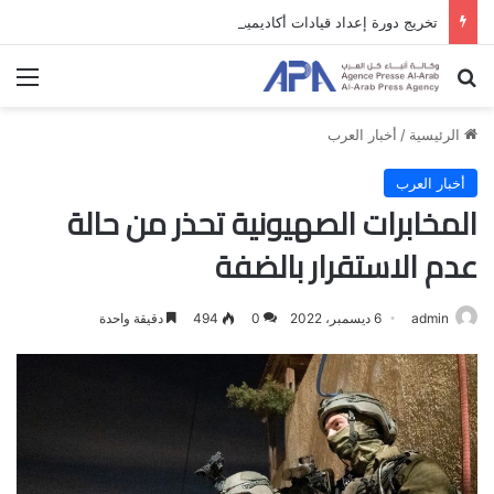
تخريج دورة إعداد قيادات أكاديمية لمناهضة الاحتلال والفصل العنصري
بحث عن
الق
الرئيسية
/
أخبار العرب
أخبار العرب
المخابرات الصهيونية تحذر من حالة
عدم الاستقرار بالضفة
admin
6 ديسمبر، 2022
0
494
دقيقة واحدة