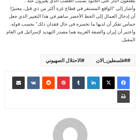
يطلقون النار على الجنود بسبب الغضب الذي يعبرون عنه”.
وأشار إلى “الواقع المستقر في قطاع غزة أكثر من ذي قبل، معتبرًا
أن إدخال العمال إلى الخط الأخضر ساهم في هذا التغيير الذي جعل
حماس تفكر أن لديها ما تخسره في حال فقدان ذلك” بحسب قوله.
واعتبر أن إيران والضفة الغربية هما مصدر التهديد لإسرائيل في العام
المقبل.
#فلسطين_الان
الاحتلال الصهيوني
لينكدإن
بينتيريست
مشاركة عبر البريد
طباعة