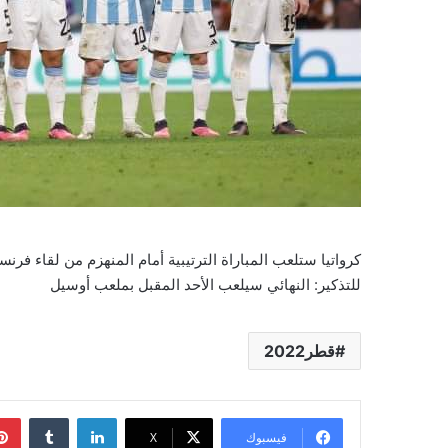
كرواتيا ستلعب المباراة الترتيبية أمام المنهزم من لقاء فرن
للتذكير: النهائي سيلعب الأحد المقبل بملعب أوسيل
قطر2022
لينكدإن
فيسبوك
‫X