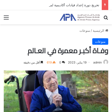
تخريج دورة إعداد قيادات أكاديمية لمناهضة الاحتلال والفصل العنصري
بحث عن
الق
الرئيسية
/
منوعات
منوعات
وفـاة أكبـر معمرة في العـالم
admin
19 يناير، 2023
0
619
أقل من دقيقة