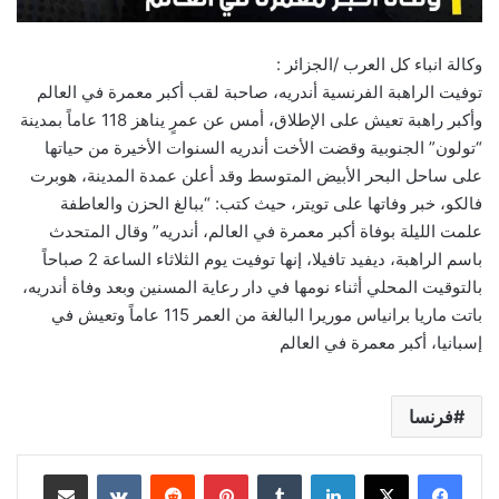
وكالة انباء كل العرب /الجزائر :
توفيت الراهبة الفرنسية أندريه، صاحبة لقب أكبر معمرة في العالم
وأكبر راهبة تعيش على الإطلاق، أمس عن عمرٍ يناهز 118 عاماً بمدينة
“تولون” الجنوبية وقضت الأخت أندريه السنوات الأخيرة من حياتها
على ساحل البحر الأبيض المتوسط وقد أعلن عمدة المدينة، هوبرت
فالكو، خبر وفاتها على تويتر، حيث كتب: “ببالغ الحزن والعاطفة
علمت الليلة بوفاة أكبر معمرة في العالم، أندريه” وقال المتحدث
باسم الراهبة، ديفيد تافيلا، إنها توفيت يوم الثلاثاء الساعة 2 صباحاً
بالتوقيت المحلي أثناء نومها في دار رعاية المسنين وبعد وفاة أندريه،
باتت ماريا برانياس موريرا البالغة من العمر 115 عاماً وتعيش في
إسبانيا، أكبر معمرة في العالم
فرنسا
لينكدإن
بينتيريست
مشاركة عبر البريد