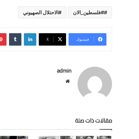
#فلسطين_الان
الاحتلال الصهيوني
لينكدإن
فيسبوك
‫X
admin
موقع
الويب
مقالات ذات صلة