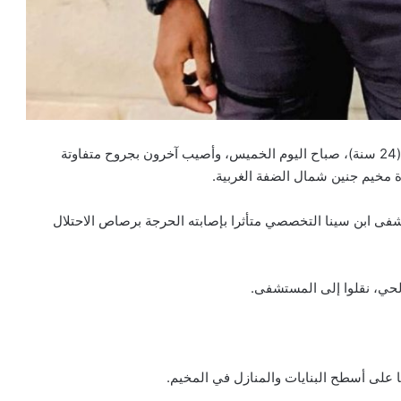
وكالة أنباء كل العرب: استشهد صائب عصام محمود ازريقي (24 سنة)، صباح اليوم الخميس، وأصيب آخرون بجروح متفاوتة
ة مخيم جنين شمال الضفة الغربية.
فى ابن سينا التخصصي متأثرا بإصابته الحرجة برصاص الاحتلال
حي، نقلوا إلى المستشفى.
 على أسطح البنايات والمنازل في المخيم.