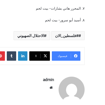
٧. المحرر هاني بشارات- بيت لحم
٨. أسيد أبو سرور- بيت لحم
#فلسطين_الان
الاحتلال الصهيوني
لينكدإن
فيسبوك
‫X
admin
موقع
الويب