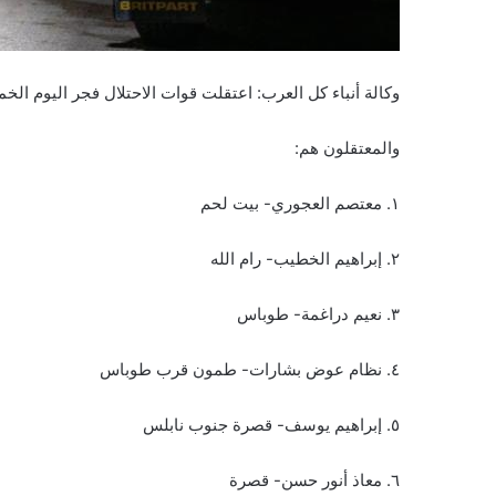
وكالة أنباء كل العرب: اعتقلت قوات الاحتلال فجر اليوم الخميس ٨ مواطنين من مختلف محافظات الضفة ا
والمعتقلون هم:
١. معتصم العجوري- بيت لحم
٢. إبراهيم الخطيب- رام الله
٣. نعيم دراغمة- طوباس
٤. نظام عوض بشارات- طمون قرب طوباس
٥. إبراهيم يوسف- قصرة جنوب نابلس
٦. معاذ أنور حسن- قصرة