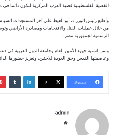
القضية الفلسطينية قضية العرب المركزية لتكون دائما في م
وأطلع رئيس الوزراء، أبو الغيط على آخر المستجدات السياس
من خلال عمليات القتل والاقتحامات ومصادرة الأراضي وتوسيع
الرسمية لجمهورية مصر.
وثمن اشتية جهود الأمين العام وجامعة الدول العربية في د
وعاصمتها القدس وحق العودة للاجئين، وتعزيز حضورها الدائ
لينكدإن
فيسبوك
‫X
admin
موقع
الويب