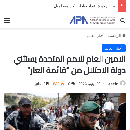
تخريج دورة إعداد قيادات أكاديمية لمناهضة الاحتلال والفصل العنصري
بحث عن
الق
الرئيسية
/
أخبار العالم
أخبار العالم
الامين العام للامم المتحدة يستثني
دولة الاحتلال من “قائمة العار”
admin
29 يونيو، 2023
0
539
2 دقائق