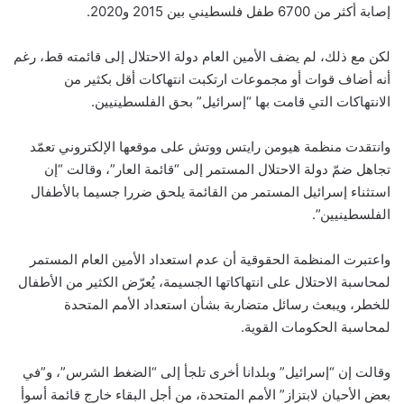
إصابة أكثر من 6700 طفل فلسطيني بين 2015 و2020.
لكن مع ذلك، لم يضف الأمين العام دولة الاحتلال إلى قائمته قط، رغم
أنه أضاف قوات أو مجموعات ارتكبت انتهاكات أقل بكثير من
الانتهاكات التي قامت بها “إسرائيل” بحق الفلسطينيين.
وانتقدت منظمة هيومن رايتس ووتش على موقعها الإلكتروني تعمّد
تجاهل ضمّ دولة الاحتلال المستمر إلى “قائمة العار”، وقالت “إن
استثناء إسرائيل المستمر من القائمة يلحق ضررا جسيما بالأطفال
الفلسطينيين”.
واعتبرت المنظمة الحقوقية أن عدم استعداد الأمين العام المستمر
لمحاسبة الاحتلال على انتهاكاتها الجسيمة، يُعرّض الكثير من الأطفال
للخطر، ويبعث رسائل متضاربة بشأن استعداد الأمم المتحدة
لمحاسبة الحكومات القوية.
وقالت إن “إسرائيل” وبلدانا أخرى تلجأ إلى “الضغط الشرس”، و”في
بعض الأحيان لابتزاز” الأمم المتحدة، من أجل البقاء خارج قائمة أسوأ