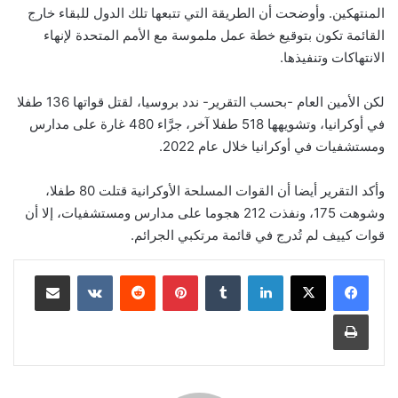
المنتهكين. وأوضحت أن الطريقة التي تتبعها تلك الدول للبقاء خارج
القائمة تكون بتوقيع خطة عمل ملموسة مع الأمم المتحدة لإنهاء
الانتهاكات وتنفيذها.
لكن الأمين العام -بحسب التقرير- ندد بروسيا، لقتل قواتها 136 طفلا
في أوكرانيا، وتشويهها 518 طفلا آخر، جرَّاء 480 غارة على مدارس
ومستشفيات في أوكرانيا خلال عام 2022.
وأكد التقرير أيضا أن القوات المسلحة الأوكرانية قتلت 80 طفلا،
وشوهت 175، ونفذت 212 هجوما على مدارس ومستشفيات، إلا أن
قوات كييف لم تُدرج في قائمة مرتكبي الجرائم.
لينكدإن
بينتيريست
مشاركة عبر البريد
طباعة