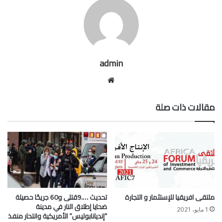
admin
موقع
الويب
مقالات ذات صلة
ملتقى افريقيا للإستثمار و التجارة
تحديث ….9قتلى و60 جريحًا حصيلة
ضحايا إطلاق النار في مدينة
1 مايو، 2021
“إنديانابوليس” الأمريكية وانتحار منفذ