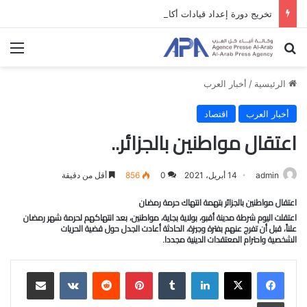
تخريج دورة إعداد قيادات أكاديمية لمناهضة الاحتلال والفصل العنصري
بحث عن
الق
الرئيسية
/
أخبار العرب
أخبار العرب
اقتصاد
اعتقال مواطنين بالجزائر..
admin
14 أبريل، 2021
0
856
أقل من دقيقة
اعتقال مواطنين بالجزائر بتهمة انتهاك حرمة رمضان
اعتقلت اليوم شرطة مدينة أقبو، بولاية بجاية، مواطنين، بعد انتهاكهم لحرمة شهر رمضان
علناً، قبل أن تفرج عنهم بفترة وجيزة، الحادثة أعادت الجدل حول قضية الحريات
الشخصية واحترام المعتقدات الدينية مجددا.
لينكدإن
بينتيريست
مشاركة عبر البريد
طباعة