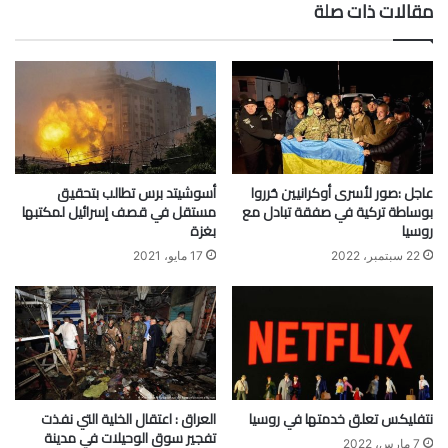
مقالات ذات صلة
عاجل :صور لأسرى أوكرانيين حُرروا
أسوشيتد برس تطالب بتحقيق
بوساطة تركية في صفقة تبادل مع
مستقل في قصف إسرائيل لمكتبها
روسيا
بغزة
22 سبتمبر، 2022
17 مايو، 2021
نتفليكس تعلق خدمتها في روسيا
العراق : اعتقال الخلية التي نفذت
تفجير سوق الوحيلات في مدينة
7 مارس، 2022