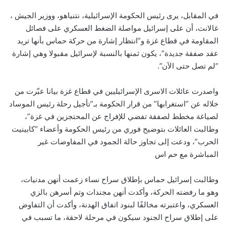
في المقابل، يرى رئيس الحكومة الإسرائيلية، نتنياهو، ووزير الجيش ،
غالانت، أن على إسرائيل مواصلة الضغط العسكري على فصائل
المقاومة في قطاع غزة و”انتظار إشارة من حركة حماس بأنها تريد
عقد صفقة جديدة”، يكون ثمنها بالنسبة لإسرائيل مقبولا وهي إشارة
“لم تصل حتى الآن”.
واصدرت عائلات الاسرى الإسرائيليين في قطاع غزة بيانا عبّرت من
خلاله عن “استغرابها” من قرار الحكومة بـ”تأجيل رحلة رئيس الموساد
لصياغة مخطط لصفقة تفضي للإفراج عن المحتجزين في غزة”،
وطالبت العائلات بتوضيح فوري من رئيس الحكومة وأعضاء “كابينيت
الحرب”، ودعت إلى تجاوز حالة الجمود في المفاوضات غير
المباشرة مع حم اس
وطالبت إسرائيل حماس بإطلاق سراح نساء زعمت أنهن مدنيات،
وهو ما رفضته الحركة، وأكدت أنهن مجندات وتم أسرهن بالزي
العسكري، واعتبرته مخالفًا لبنود اتفاق الهدنة، وأكدت أن التفاوض
على إطلاق سراح الجنود سيكون في مرحلة لاحقة، ما تسبب في