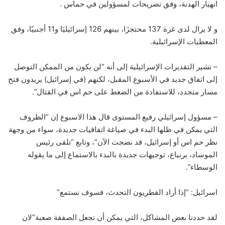
انهيار الهدنة، وفق تصريحات لمسؤولين في حماس .
و لا يزال لدى غزة 137 محتجزَا، بينهم 126 إسرائيليَا و11 أجنبيًا، وفق
المعطيات الإسرائيلية.
– تشير التقديرات الإسرائيلية إلى أنه “لن يكون من الممكن التوصل
إلى اتفاق جديد في الأسبوع المقبل، لكنهم (في إسرائيل) يريدون فتح
مسار متجدد، للاستفادة من الضغط على حم اس في القتال”.
– مسؤول إسرائيلي رفيع المستوى قال هذا الاسبوع إن “الظروف
التي يمكن في ظلها البدء في صياغة اتفاقيات جديدة، سواء من وجهة
نظر حم اس أو إسرائيل، قد نضجت الآن”، وتابع “تلقى رئيس
الموساد، برنياع، توجيهات جديدة بالبدء بالاستماع إلى ما يقوله
الوسطاء”.
اسرائيل: “إذا أراد القطريون التحدث، فسوف نستمع”
لقد حددنا بعض المشاكل، التي يمكن أن تجعل الصفقة صعبة”لان