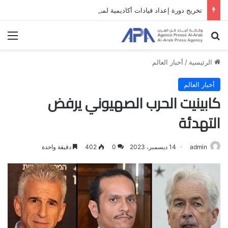
تخريج دورة إعداد قيادات أكاديمية لمناهضة الاحتلال والفصل العنصري
بحث عن
الق
الرئيسية
/
أخبار العالم
أخبار العالم
كابينيت الحرب الصهيوني يرفض
التهدئة
admin
14 ديسمبر، 2023
0
402
دقيقة واحدة