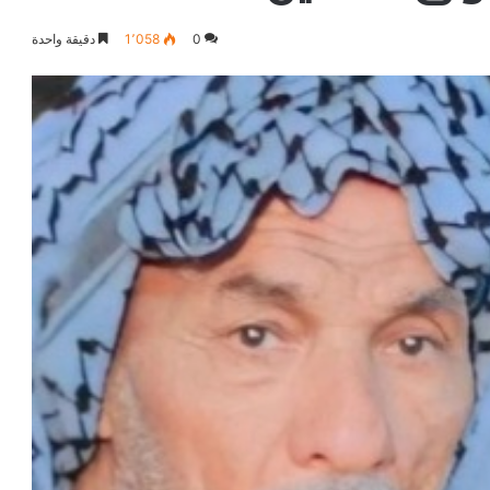
0
1٬058
دقيقة واحدة