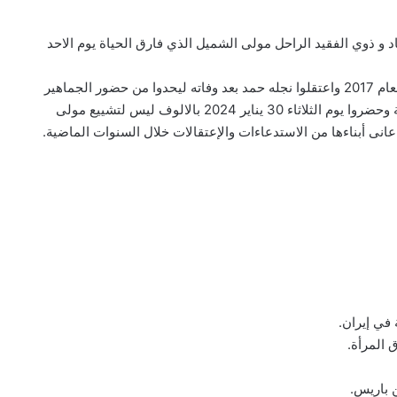
اد و ذوي الفقيد الراحل مولى الشميل الذي فارق الحياة يوم الاحد
و من الجدير بالذكر أن النظام الإيراني قتلوا نجله احمد في العام 2017 واعتقلوا نجله حمد بعد وفاته ليحدوا من حضور الجماهير
في تشييع جثمانه، غير ان الأحوازيين تحدوا سلطتهم الغاشمة وحضروا يوم الثلاثاء 30 يناير 2024 بالالوف ليس لتشييع مولى
انى أبناءها من الاستدعاءات والإعتقالات خلال السنوات الماضية.
في إيران.
المرأة.
 باريس.