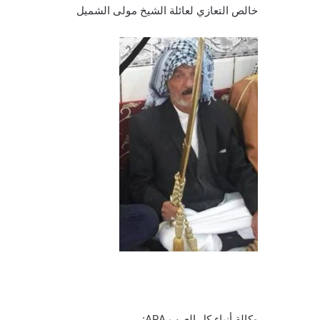
خالص التعازي لعائلة الشيخ مولى الشميل
وكالة أنباء كل العرب APA: