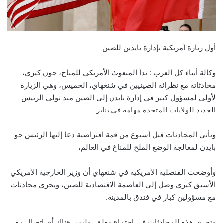
أول زيارة أمريكية بإدارة بايدين للصين
وكالة أنباء كل العرب : بدأ المبعوث الأمريكي للمناخ، جون كيري،
محادثاته مع نظرائه الصينيين في شنغهاي، الخميس، وهي الزيارة
لأولى لمسؤول كبير في إدارة بايدن إلى الصين منذ تولي الرئيس
الجديد للولايات المتحدة مهامه في يناير.
وتأتي المحادثات قبل أسبوع من قمة افتراضية دعا إليها الرئيس جو
بايدن لمعالجة الوضع الملح للمناخ في العالم،
وأوضحت القنصلية الأمريكية في شنغهاي أن وزير الخارجية الأمريكي
الأسبق كيري وصل إلى العاصمة الاقتصادية للصين، ويجري محادثات
مع مسؤولين كبار في فندق بالمدينة.
وتجري هذه المحادثات في اجتماع مغلق، وليس هناك أي اتصال مقرر