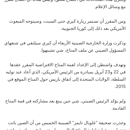
مع وسائل الإعلام.
ومن المقرر أن تستمر زيارة كيري حتى السبت، وسيتوجه المبعوث
الأمريكي بعد ذلك إلى كوريا الجنوبية.
وذكرت وزارة الخارجية الصينية الأربعاء أن كيري سيلتقي في شنغهاي
المسؤول الصيني عن ملف المناخ، شي تشينهوا.
وتهدف واشنطن إلى الإعداد لقمة المناخ الافتراضية المقرر عقدها
في 22 و23 أبريل بمبادرة من الرئيس الأمريكي، الذي أعاد عند توليه
السلطة، الولايات المتحدة إلى اتفاق باريس حول المناخ الموقع في
2015.
ولم يؤكد الرئيس الصيني، شي جين بينغ بعد مشاركته في قمة المناخ
القادمة.
وحذرت صحيفة “غلوبال تايمز” الصينية الخميس من أن الصين باتت
تتحمل مسؤولية إدارة المناخ العالمي، ولن تتورط في مبادرة مناخية