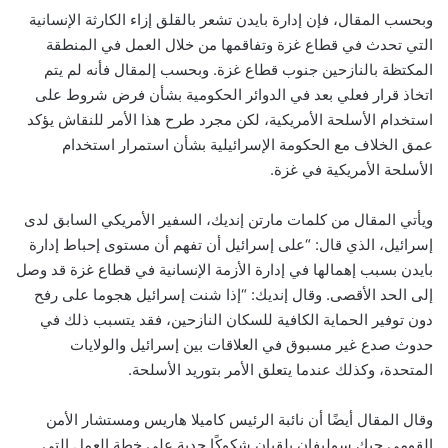
وبحسب المقال، فإن إدارة بايدن تشعر بالقلق إزاء الكارثة الإنسانية
التي تحدث في قطاع غزة وتفاقمها من خلال العمل في المنطقة
المكتظة بالنازحين جنوب قطاع غزة. وبحسب إلمقال فأنه لم يتم
اتخاذ قرار فعلي بعد في الدوائر الحكومية بشأن فرض شروط على
استخدام الأسلحة الأمريكية، لكن مجرد طرح هذا الأمر للنقاش يؤكد
عمق الخلاف مع الحكومة الإسرائيلية بشأن استمرار استخدام
الأسلحة الأمريكية في غزة.
ويأتي المقال من كلمات مارتن إنديك، السفير الأمريكي السابق لدى
إسرائيل، الذي قال: “على إسرائيل أن تفهم أن مستوى إحباط إدارة
بايدن بسبب إهمالها في إدارة الأزمة الإنسانية في قطاع غزة قد وصل
إلى الحد الأقصى. وقال إنديك: “إذا شنت إسرائيل هجوما على رفح
دون توفير الحماية الكافية للسكان النازحين، فقد يتسبب ذلك في
حدوث صدع غير مسبوق في العلاقات بين إسرائيل والولايات
المتحدة، وكذلك عندما يتعلق الأمر بتوريد الأسلحة.
وقال المقال أيضًا أن نائبة الرئيس كاميلا هاريس ومستشار الأمن
القومي جيك سوليفان يلقيان شكوكًا جدية على خطة العمل التي