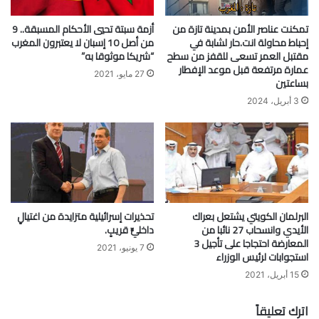
تمكنت عناصر الأمن بمدينة تازة من
أزمة سبتة تحيي الأحكام المسبقة.. 9
إحباط محاولة انت.حار لشابة في
من أصل 10 إسبان لا يعتبرون المغرب
مقتبل العمر تسعى للقفز من سطح
“شريكا موثوقا به”
عمارة مرتفعة قبل موعد الإفطار
27 مايو، 2021
بساعتين
3 أبريل، 2024
البرلمان الكويتي يشتعل بعراك
تحذيرات إسرائيلية متزايدة من اغتيالٍ
الأيدي وانسحاب 27 نائبا من
داخليٍّ قريبٍ.
المعارضة احتجاجا على تأجيل 3
7 يونيو، 2021
استجوابات لرئيس الوزراء
15 أبريل، 2021
اترك تعليقاً