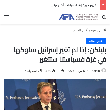
تخريج دورة إعداد قيادات أكاديمية لمناهضة الاحتلال والفصل العنصري
بحث عن
الق
الرئيسية
/
أخبار العالم
أخبار العالم
بلينكن: إذا لم تغير إسرائيل سلوكها
في غزة فسياستنا ستتغير
admin
5 أبريل، 2024
0
430
دقيقة واحدة