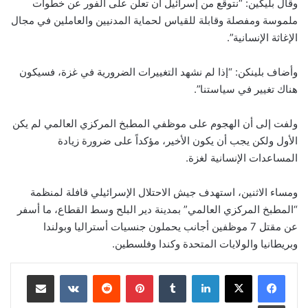
وقال بليكين: “نتوقع من إسرائيل أن تعلن على الفور عن خطوات
ملموسة ومفصلة وقابلة للقياس لحماية المدنيين والعاملين في مجال
الإغاثة الإنسانية”.
وأضاف بلينكن: “إذا لم نشهد التغييرات الضرورية في غزة، فسيكون
هناك تغيير في سياستنا”.
ولفت إلى أن الهجوم على موظفي المطبخ المركزي العالمي لم يكن
الأول ولكن يجب أن يكون الأخير، مؤكداً على ضرورة زيادة
المساعدات الإنسانية لغزة.
ومساء الاثنين، استهدف جيش الاحتلال الإسرائيلي قافلة لمنظمة
“المطبخ المركزي العالمي” بمدينة دير البلح وسط القطاع، ما أسفر
عن مقتل 7 موظفين أجانب يحملون جنسيات أستراليا وبولندا
وبريطانيا والولايات المتحدة وكندا وفلسطين.
لينكدإن
بينتيريست
مشاركة عبر البريد
طباعة