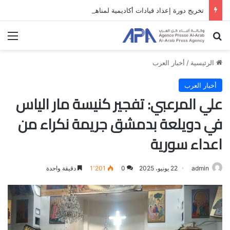
تخريج دورة إعداد قيادات أكاديمية لمناهضة الاحتلال والفصل العنصري
بحث عن
الق
الرئيسية
/
أخبار العرب
أخبار العرب
علي المرعبي: تفجير كنيسة مار الياس
في دويلعة بدمشق جريمة نكراء من
اعداء سورية
admin
22 يونيو، 2025
0
1٬201
دقيقة واحدة