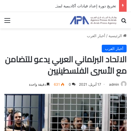
تخريج دورة إعداد قيادات أكاديمية لمناهضة الاحتلال والفصل العنصري
بحث عن
الق
الرئيسية
/
أخبار العرب
أخبار العرب
الاتحاد البرلماني العربي يدعو للتضامن
مع الأسرى الفلسطينيين
admin
17 أبريل، 2021
0
631
دقيقة واحدة