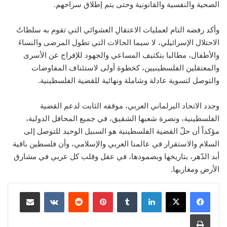
الصحية والنفسية والقانونية وحتى يتم إطلاق سراحهم.
وأكد رفضه التام لعمليات الاعتقالِ العشوائي التي تقوم به سلطاتُ
الاحتلال الإسرائيلي، لا سيما الحالات التي تطول المرضى والنساءَ
والأطفال، مطالبا بتكثيف المساعي والجهود للإفراج عن الأسرى
والمعتقلين الفلسطينيين، كخطوة أولى لاستئناف المفاوضات
والتوصل لتسوية عادلة وشاملة ونهائية للقضية الفلسطينية.
وجدد الاتحاد البرلماني العربي، موقفه الثابت لدعم القضية
الفلسطينية، ونصرة شعبها الشقيق، في جميع المحافل الدولية،
مؤكداً أن حلّ القضية الفلسطينية هو السبيل الوحيد للتوصل إلى
السلام والاستقرار في عالمنا العربي والإسلامي، وأن فلسطين باقية
أبد الدّهر، بتاريخها وبصمودها، في عقل وقلب كل عربي في مشارق
الأرض ومغاربها.
لينكدإن
بينتيريست
مشاركة عبر البريد
طباعة