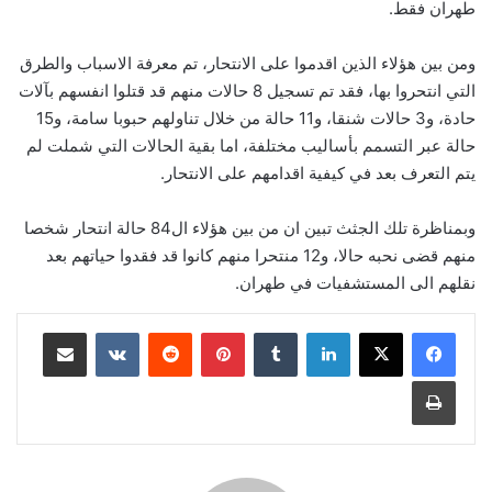
طهران فقط.
ومن بين هؤلاء الذين اقدموا على الانتحار، تم معرفة الاسباب والطرق
التي انتحروا بها، فقد تم تسجيل 8 حالات منهم قد قتلوا انفسهم بآلات
حادة، و3 حالات شنقا، و11 حالة من خلال تناولهم حبوبا سامة، و15
حالة عبر التسمم بأساليب مختلفة، اما بقية الحالات التي شملت لم
يتم التعرف بعد في كيفية اقدامهم على الانتحار.
وبمناظرة تلك الجثث تبين ان من بين هؤلاء ال84 حالة انتحار شخصا
منهم قضى نحبه حالا، و12 منتحرا منهم كانوا قد فقدوا حياتهم بعد
نقلهم الى المستشفيات في طهران.
لينكدإن
بينتيريست
مشاركة عبر البريد
طباعة