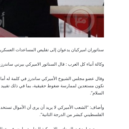
سناتوران اميركيان يدعوان إلى تقليص المساعدات العسكرية
وكالة أنباء كل العرب : قال السناتور الاميركي بيرني ساندرز
وقال عضو مجلس الشيوخ الأميركي ساندرز في كلمة له أمام ا
نكون مستعدين لممارسة ضغوط حقيقية، بما في ذلك تقييد ا
السلام”.
وأضاف: “الشعب الأميركي لا يريد أن يرى أن الأموال تستخ
الفلسطيني كبشر من الدرجة الثانية”.
ومن جهتها، دعت السناتور الاميركية إليزابيث وارن، في خطا