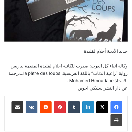
جديد الأديبة أحلام لقليدة
وكالة أنباء كل العرب: صدرت للكاتبة احلام لقليدة المقيمة بباريس
رواية “راعية الذئاب” باللغة الفرنسية. la pâtre des loups…ترجمة
الاستاذ Mohamed Hmoudane .
عن دار النشر سليكي اخوين .
لينكدإن
بينتيريست
مشاركة عبر البريد
طباعة