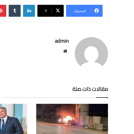
لينكدإن
فيسبوك
‫X
admin
موقع
الويب
مقالات ذات صلة