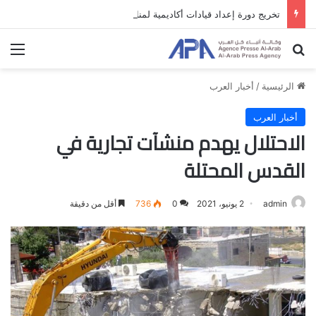
تخريج دورة إعداد قيادات أكاديمية لمناهضة الاحتلال والفصل العنصري
بحث عن
الق
الرئيسية
/
أخبار العرب
أخبار العرب
الاحتلال يهدم منشآت تجارية في
القدس المحتلة
admin
2 يونيو، 2021
0
736
أقل من دقيقة