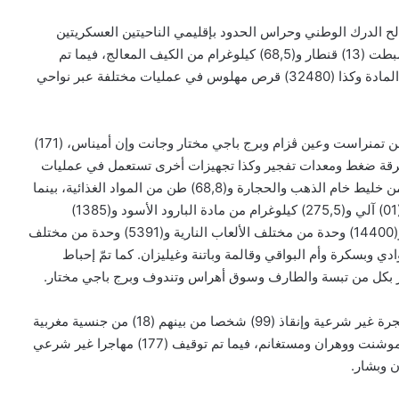
 الدرك الوطني وحراس الحدود بإقليمي الناحيتين العسكريتين
الثانية والثالثة، خلال عمليات متفرقة، (11) تاجر مخدرات وضبطت (13) قنطار و(68,5) كيلوغرام من الكيف المعالج، فيما تم
توقيف (20) تاجر مخدرات وحجز (53,5) كيلوغرام من نفس المادة وكذا (32480) قرص مهلوس في عمليات مختلفة عبر نواحي
من جهة أخرى، أوقفت مفارز للجيش الوطني الشعبي بكل من تمنراست وعين ڨزام وبرج باجي مختار وجانت وإن أميناس، (171)
زت (30) مركبة و(131) مولدا كهربائيا و(78) مطرقة ضغط ومعدات تفجير وكذا تجهيزات أخرى تستعمل في عمليات
التنقيب غير المشروع عن الذهب، بالإضافة إلى (50) كيس من خليط خام الذهب والحجارة و(68,8) طن من المواد الغذائية، بينما
تم توقيف (13) شخصا آخر وحجز (07) بنادق صيد ومسدس (01) آلي و(275,5) كيلوغرام من مادة البارود الأسود و(1385)
خرطوشة خاصة ببنادق الصيد و(1110) وحدة من مادة التبغ و(14400) وحدة من مختلف الألعاب النارية و(5391) وحدة من مختلف
 وبسكرة وأم البواقي وقالمة وباتنة وغيليزان. كما تمّ إحباط
في سياق آخر، تمكن حراس السواحل من إحباط محاولات هجرة غير شرعية وإنقاذ (99) شخصا من بينهم (18) من جنسية مغربية
كانوا على متن قوارب تقليدية الصنع بكل من الشلف وعين تموشنت ووهران ومستغانم، فيما تم توقيف (177) مهاجرا غير شرعي
 وبشار.