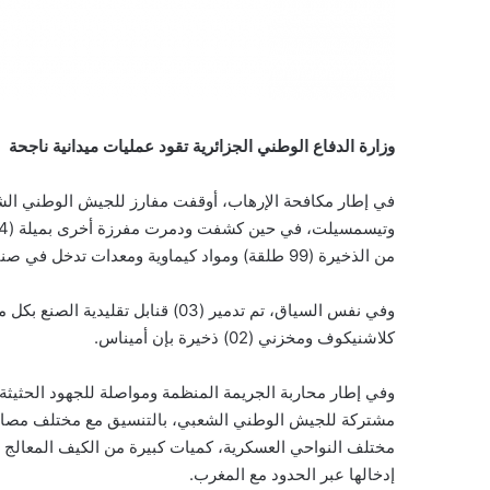
وزارة الدفاع الوطني الجزائرية تقود عمليات ميدانية ناجحة
في إطار مكافحة الإرهاب، أوقفت مفارز للجيش الوطني الش
من الذخيرة (99 طلقة) ومواد كيماوية ومعدات تدخل في صناعة المتفجرات بالإضافة إلى مواد غذائي
كلاشنيكوف ومخزني (02) ذخيرة بإن أميناس.
وفي إطار محاربة الجريمة المنظمة ومواصلة للجهود الحثيثة ا
إدخالها عبر الحدود مع المغرب.