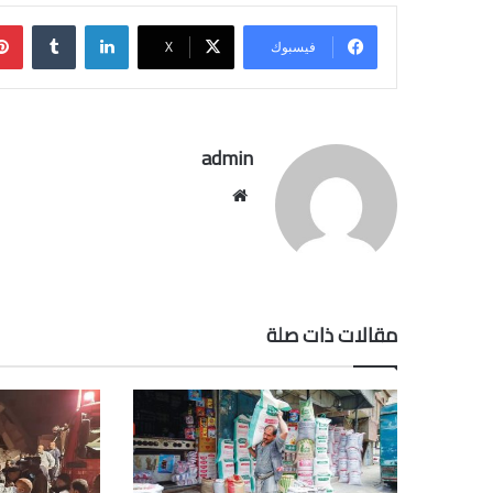
لينكدإن
فيسبوك
‫X
admin
موقع
الويب
مقالات ذات صلة