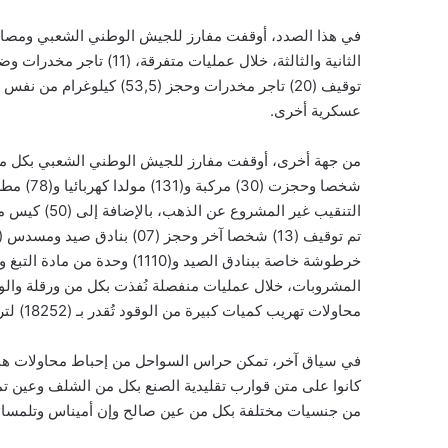
في هذا الصدد، أوقفت مفارز للجيش الوطني الشعبي ومصالح
عسكرية أخرى.
شخصا وحج
المشروبات، خلال عمليات منفصلة نُفذت بكل من ورقلة والوادي
محاولات تهريب كميات كبيرة من الوقود تُقدر بـ (18252) لتر بكل من تبسة والطارف وسوق أهراس وتندوف وبرج باجي مختار.
من جنسيات مختلفة بكل من عين صالح وإن أميناس وتلمسان