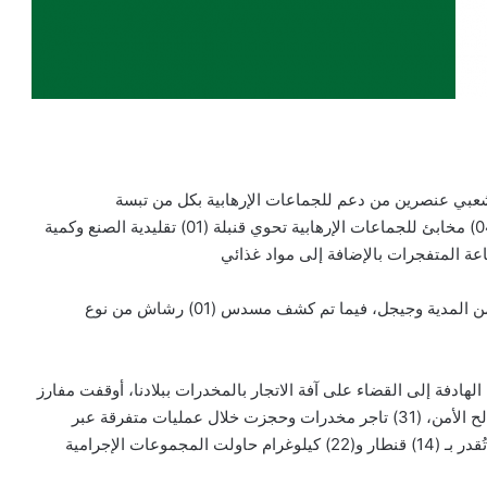
عبي عنصرين من دعم للجماعات الإرهابية بكل من تبسة
وتيسمسيلت، في حين كشفت ودمرت مفرزة أخرى بميلة (04) مخابئ للجماعات الإرهابية تحوي قنبلة (01) تقليدية الصنع وكمية
وفي نفس السياق، تم تدمير (03) قنابل تقليدية الصنع بكل من المدية وجيجل، فيما تم كشف مسدس (01) رشاش من نوع
لهادفة إلى القضاء على آفة الاتجار بالمخدرات ببلادنا، أوقفت مفارز
مشتركة للجيش الوطني الشعبي، بالتنسيق مع مختلف مصالح الأمن، (31) تاجر مخدرات وحجزت خلال عمليات متفرقة عبر
مختلف النواحي العسكرية، كميات كبيرة من الكيف المعالج تُقدر بـ (14) قنطار و(22) كيلوغرام حاولت المجموعات الإجرامية