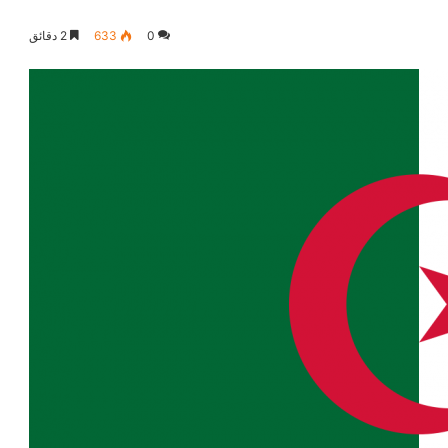
0
633
2 دقائق