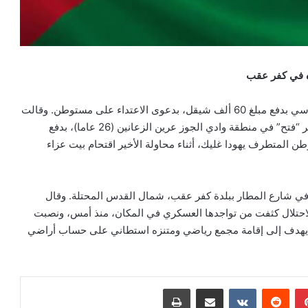
ه في كفر عقب
حكمت محكمة احتلالية، اليوم الأربعاء، غيابيا على شاب مقدسي بدفع مبلغ 60 ألف شيقل، بدعوى الاعتداء على مستوطن. وقالت
مصادر محلية، إن محكمة الاحتلال فرضت على نائب أمين سر “فتح” في منطقة وادي الجوز عرين الزعانين (26 عاما)، بدفع
ى المستوطن المتطرف يهودا غليك، أثناء محاولة الأخير اقتحام بيت عزاء
 في شارع المطار ببلدة كفر عقب، شمال القدس المحتلة. وقال
لاحتلال كثفت من تواجدها العسكري في المكان، منذ أمس، ونصبت
، يهدف إلى إقامة مجمع رياضي ومتنزه استطاني على حساب أراضي
بينتيريست
مشاركة عبر البريد
طباعة