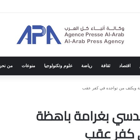
ة الاحتلال والفصل العنصري
اقتصاد
ثقافة
رياضة
علوم وتكنولوجيا
منوعات
من نحن
ظة ويكثف من تواجده في كفر عقب
قدسي بغرامة باهظة
 كفر عقب