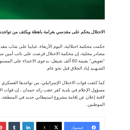
الاحتلال يحكم على مقدسي بغرامة باهظة ويكثف من تواجد
“تعويض” بقيمة 60 ألف شيقل، بدعوى الاعتداء عل
الشـهـيد إياد الحلاق قبل نحو عام.
كما كثفت قوات الاحتلال الإسرائيلي، من تواجدها العسكري
مسؤول الإعلام في بلدية كفر عقب رائد حمدان ، إن قوات ا
لافتة إعلان عن إقامة مشروع استيطاني جديد في المنطقة
الموطنين.
لينكدإن
فيسبوك
‫X