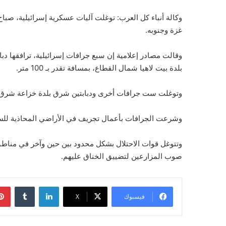
وكالة أنباء كل العرب: توغلت آليات عسكرية إسرائيلية، صباح
غزة وجنوبه.
وقالت مصادر إعلامية إن سبع جرافات إسرائيلية، ترافقها د
بلدة بيت لاهيا شمال القطاع، بمسافة تقدر بـ 100 متر.
وتوغلت ست جرافات أخرى ودبابتين شرق بلدة خزاعة شرق محافظ
وشرعت الجرافات بأعمال تجريف في الأراضي المحاذية للسيا
وتتوغل قوات الاحتلال بشكل محدود بين حين وآخر في مناط
صوب المزارعين لتضييق الخناق عليهم.
لينكدإن
فيسبوك
‫X