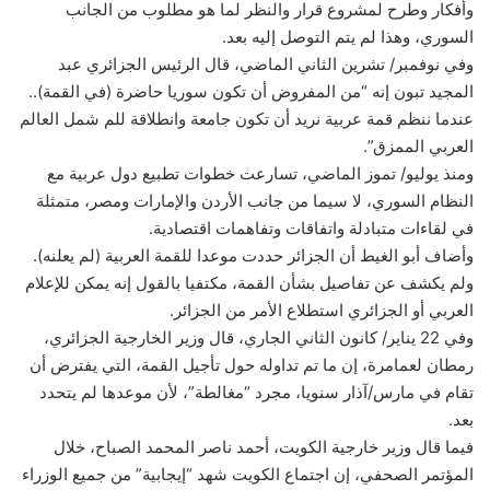
وأفكار وطرح لمشروع قرار والنظر لما هو مطلوب من الجانب
السوري، وهذا لم يتم التوصل إليه بعد.
وفي نوفمبر/ تشرين الثاني الماضي، قال الرئيس الجزائري عبد
المجيد تبون إنه “من المفروض أن تكون سوريا حاضرة (في القمة)..
عندما ننظم قمة عربية نريد أن تكون جامعة وانطلاقة للم شمل العالم
العربي الممزق”.
ومنذ يوليو/ تموز الماضي، تسارعت خطوات تطبيع دول عربية مع
النظام السوري، لا سيما من جانب الأردن والإمارات ومصر، متمثلة
في لقاءات متبادلة واتفاقات وتفاهمات اقتصادية.
وأضاف أبو الغيط أن الجزائر حددت موعدا للقمة العربية (لم يعلنه).
ولم يكشف عن تفاصيل بشأن القمة، مكتفيا بالقول إنه يمكن للإعلام
العربي أو الجزائري استطلاع الأمر من الجزائر.
وفي 22 يناير/ كانون الثاني الجاري، قال وزير الخارجية الجزائري،
رمطان لعمامرة، إن ما تم تداوله حول تأجيل القمة، التي يفترض أن
تقام في مارس/آذار سنويا، مجرد “مغالطة”، لأن موعدها لم يتحدد
بعد.
فيما قال وزير خارجية الكويت، أحمد ناصر المحمد الصباح، خلال
المؤتمر الصحفي، إن اجتماع الكويت شهد “إيجابية” من جميع الوزراء