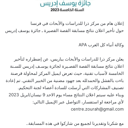
إعلان هام من مركز ذرا للدراسات والأبحاث في فرنسا
حول تأخير اعلان نتائج مسابقة القصة القصيرة ـ جائزة يوسف إدريس
وكالة أنباء كل العرب APA
يعلن مركز ذرا للدراسات والأبحاث بباريس، عن إضطراره لتأخير
اعلان نتائج مسابقة القصة القصـيرة لجائزة يوسـف إدريس للسـنة
الخامسة لأسباب تقنية، حيث تعرض ايميل المركز لمحاولة قرصنة
باءت بالفشل والحمدلله بعد جهود مضنية من الخبير التقني. تم إعادة
تصنيف المشاركات التي أرسلت للسادة أعضاء لجنة التحكيم.
وبناء عليه سيتم اعلان النتائج مساء يوم الاحد 9 نيسان/ابريل 2023
لأي مراجعة او استفسار، التواصل عبر الإيميل التالي:
centre.zourah@gmail.com
مع شكرنا وتقديرنا لجميع من شاركوا في هذه المسابقة..