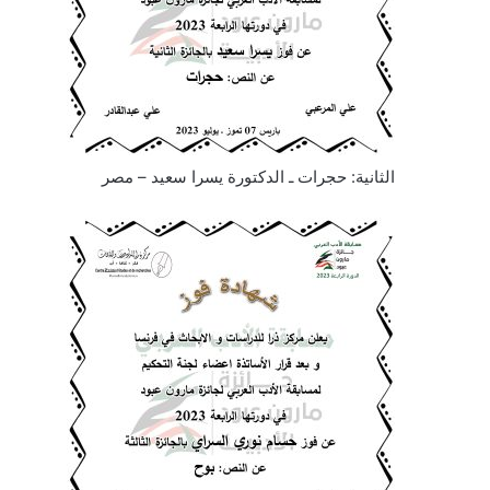
الثانية: حجرات ـ الدكتورة يسرا سعيد – مصر