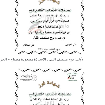
الأولى: بوح منتصف الليل ـ الاستاذة مسعودة مصباح – الجزا