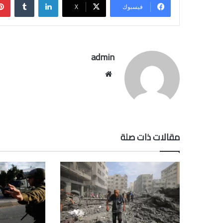
فيسبوك
‫X
admin
موقع
الويب
مقالات ذات صلة