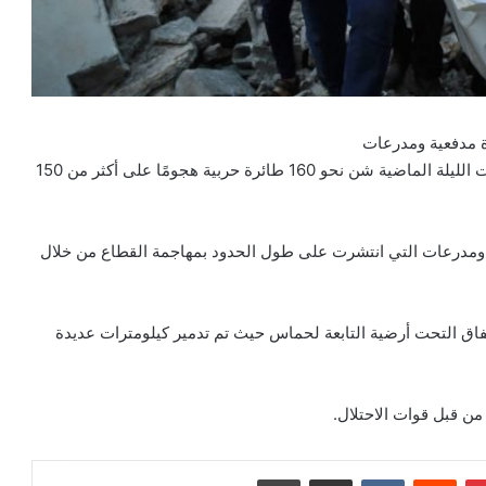
وكالة أنباء كل العرب : -اعلن جيش الاحتلال أنه وخلال ساعات الليلة الماضية شن نحو 160 طائرة حربية هجومًا على أكثر من 150
 ومدرعات التي انتشرت على طول الحدود بمهاجمة القطاع من خلال
نفاق التحت أرضية التابعة لحماس حيث تم تدمير كيلومترات عديدة
ن قبل قوات الاحتلال.
بينتيريست
مشاركة عبر البريد
طباعة