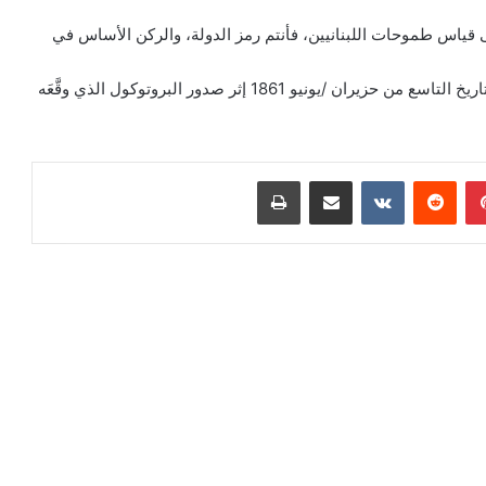
 قياس طموحات اللبنانيين، فأنتم رمز الدولة، والركن الأساس في
يذكر أن النواة الأولى لقوى الأمن الداخلي كانت قد ظهرت بتاريخ التاسع من حزيران /يونيو 1861 إثر صدور البروتوكول الذي وقَّعَه
بينتيريست
مشاركة عبر البريد
طباعة