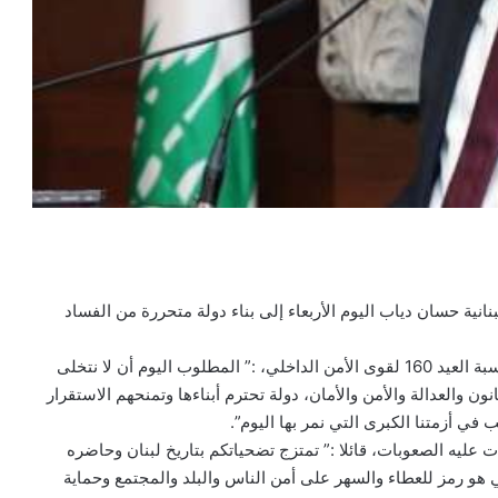
انية حسان دياب اليوم الأربعاء إلى بناء دولة متحررة من الفساد
وقال دياب، في تصريح اليوم على حسابه بموقع “تويتر” بمناسبة العيد 160 لقوى الأمن الداخلي، :” المطلوب اليوم أن لا نتخلى
ون والعدالة والأمن والأمان، دولة تحترم أبناءها وتمنحهم الاستقرار
في أزمتنا الكبرى التي نمر بها اليوم”.
ت عليه الصعوبات، قائلا :” تمتزج تضحياتكم بتاريخ لبنان وحاضره
و رمز للعطاء والسهر على أمن الناس والبلد والمجتمع وحماية