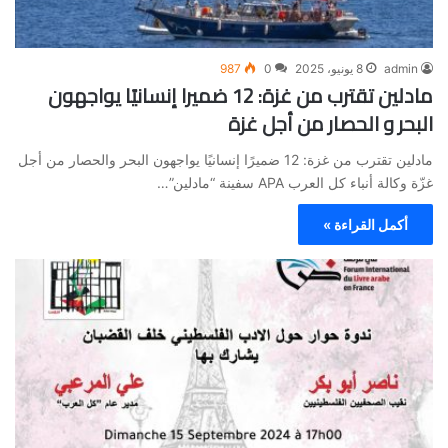
admin
8 يونيو، 2025
0
987
مادلين تقترب من غزة: 12 ضميرا إنسانيًا يواجهون
البحر و الحصار من أجل غزة
مادلين تقترب من غزة: 12 ضميرًا إنسانيًا يواجهون البحر والحصار من أجل
غزّة وكالة أنباء كل العرب APA سفينة “مادلين”…
أكمل القراءة »