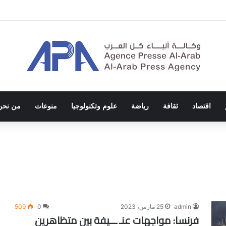
ة الاحتلال والفصل العنصري
اقتصاد
ثقافة
رياضة
علوم وتكنولوجيا
منوعات
من نحن
admin
25 مارس، 2023
0
509
فرنسا: مواجهات عنـ ـــيفة بين متظاهرين