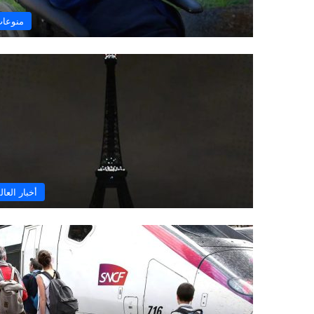
منوعا
أخبار العال