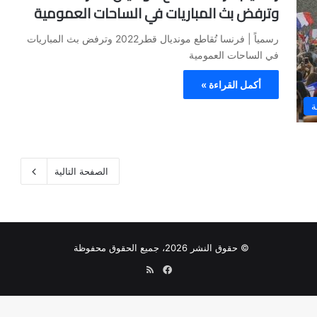
وترفض بث المباريات في الساحات العمومية
رسمياً | فرنسا تُقاطع مونديال قطر2022 وترفض بث المباريات
في الساحات العمومية
أكمل القراءة »
ة
الصفحة التالية
© حقوق النشر 2026، جميع الحقوق محفوظة
فيسبوك
ملخص
الموقع
RSS