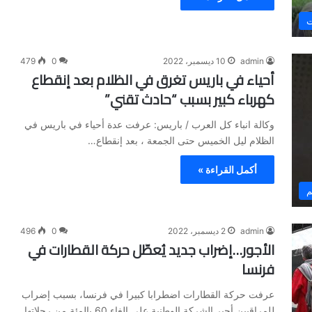
ت
admin
10 ديسمبر، 2022
0
479
أحياء في باريس تغرق في الظلام بعد إنقطاع
كهرباء كبير بسبب “حادث تقني”
وكالة انباء كل العرب / باريس: عرفت عدة أحياء في باريس في
الظلام ليل الخميس حتى الجمعة ، بعد إنقطاع…
أكمل القراءة »
م
admin
2 ديسمبر، 2022
0
496
الأجور…إضراب جديد يُعطّل حركة القطارات في
فرنسا
عرفت حركة القطارات اضطرابا كبيرا في فرنسا، بسبب إضراب
للمراقبين أجبر الشركة الوطنية على إلغاء 60 بالمئة من رحلاتها