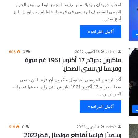
انتخب جوردان بارديلا امس رئيسا للتجمع الوطني، وهو الحزب
اليميني المتطرف الرئيسي في فرنسا، خلفا لمارين لوبان، فوز
أثلج صدر…
أكمل القراءة »
م
admin
18 أكتوبر، 2022
0
608
ماكرون : جرائم 17 أكتوبر 1961 غير مبررة
وفرنسا لن تنسى الضحايا
أكد الرئيس الفرنسي ايمانويل ماكرون أن فرنسا لن تنسى
ضحايا جرائم 17 أكتوبر 1961 بباريس التي راح ضحيتها عشرات
الجزائريين،…
أكمل القراءة »
ب
admin
4 أكتوبر، 2022
0
519
رسمياً | فرنسا تُقاطع مونديال قطر2022