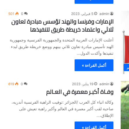
admin
5 فبراير، 2023
0
501
الإمارات وفرنسا والهند تؤسس مبادرة تعاون
ثلاثي واعتماد خريطة طريق لتنفيذها
أعلنت الإمارات العربية المتحدة والجمهورية الفرنسية وجمهورية
الهند تأسيس مبادرة تعاون ثلاثي بينهم ووضع خريطة طريق لبدء
تنفيذها وأكدت الدول…
أكمل القراءة »
م
admin
19 يناير، 2023
0
619
وفـاة أكبـر معمرة في العـالم
وكالة انباء كل العرب /الجزائر :توفيت الراهبة الفرنسية أندريه،
صاحبة لقب أكبر معمرة في العالم وأكبر راهبة تعيش على
الإطلاق،…
أكمل القراءة »