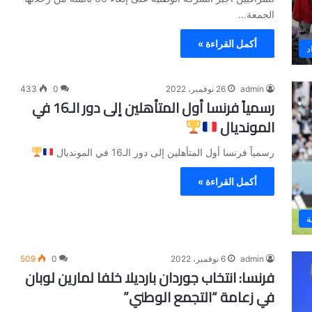
الجمعة…
أكمل القراءة »
د
admin
26 نوفمبر، 2022
0
433
رسمياً فرنسا أول المتأهلين إلى دور الـ16 في
المونديال
رسمياً فرنسا أول المتأهلين إلى دور الـ16 في المونديال
أكمل القراءة »
ة
admin
6 نوفمبر، 2022
0
509
فرنسا: انتخاب جوردان بارديلا خلفا لمارين لوبان
في زعامة “التجمع الوطني”